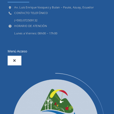
Av. Luis Enrique Vasquez y Bulan – Paute, Azuay, Ecuador
CONTACTO TELEFÓNICO
(+593) 072509132
HORARIO DE ATENCIÓN
Lunes a Viernes: 08h00 – 17h00
Menú Acceso
Toggle
Navigation
2025
Productos y Servicios
Convocatorias Precalificación