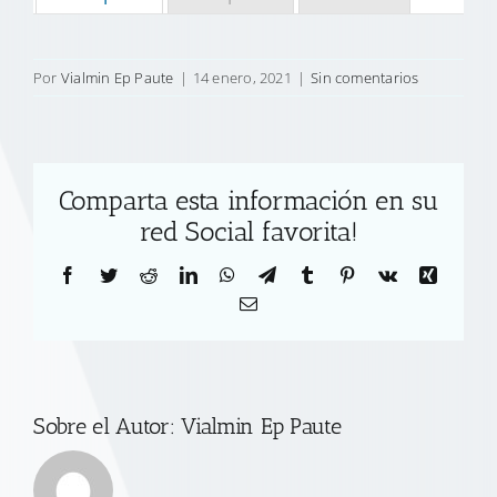
Por
Vialmin Ep Paute
|
14 enero, 2021
|
Sin comentarios
Comparta esta información en su
red Social favorita!
Facebook
Twitter
Reddit
LinkedIn
WhatsApp
Telegram
Tumblr
Pinterest
Vk
Xing
Correo
electrónico
Sobre el Autor:
Vialmin Ep Paute