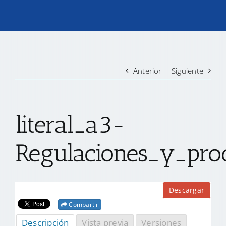
TRANSPARENCIA
CONVOCATORIAS PRECALIFICACIÓN
Anterior
Siguiente
NOTICIAS
literal_a3-
CONTACTO
Regulaciones_y_proc
Descargar
Compartir
Descripción
Vista previa
Versiones