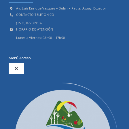
Av. Luis Enrique Vasquez y Bulan – Paute, Azuay, Ecuador
CONTACTO TELEFÓNICO
(+593) 072509132
HORARIO DE ATENCIÓN
Lunes a Viernes: 08h00 – 17h00
Menú Acceso
Toggle
Navigation
2025
Productos y Servicios
Convocatorias Precalificación