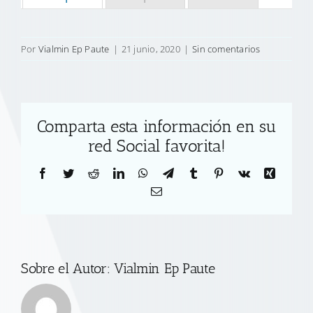
Por
Vialmin Ep Paute
|
21 junio, 2020
|
Sin comentarios
Comparta esta información en su
red Social favorita!
Facebook
Twitter
Reddit
LinkedIn
WhatsApp
Telegram
Tumblr
Pinterest
Vk
Xing
Correo
electrónico
Sobre el Autor:
Vialmin Ep Paute