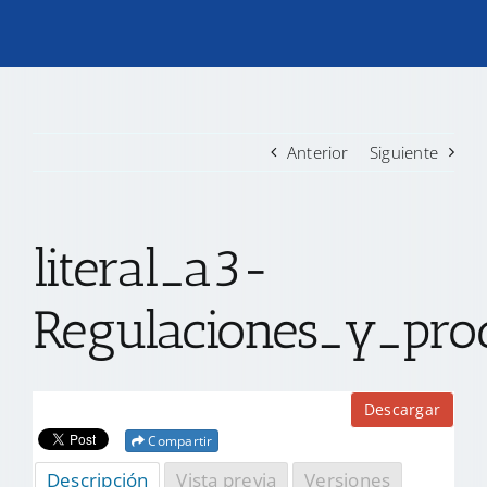
TRANSPARENCIA
CONVOCATORIAS PRECALIFICACIÓN
Anterior
Siguiente
NOTICIAS
literal_a3-
CONTACTO
Regulaciones_y_proc
Descargar
Compartir
Descripción
Vista previa
Versiones