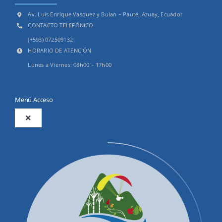
Av. Luis Enrique Vasquez y Bulan – Paute, Azuay, Ecuador
CONTACTO TELEFÓNICO
(+593) 072509132
HORARIO DE ATENCIÓN
Lunes a Viernes: 08h00 – 17h00
Menú Acceso
Toggle
Navigation
2025
Productos y Servicios
Convocatorias Precalificación