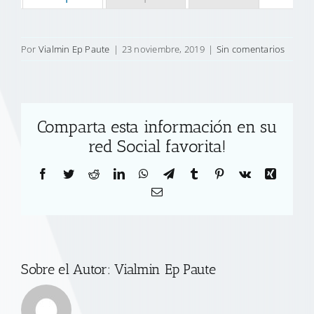
Por
Vialmin Ep Paute
|
23 noviembre, 2019
|
Sin comentarios
Comparta esta información en su
red Social favorita!
Facebook
Twitter
Reddit
LinkedIn
WhatsApp
Telegram
Tumblr
Pinterest
Vk
Xing
Correo
electrónico
Sobre el Autor:
Vialmin Ep Paute