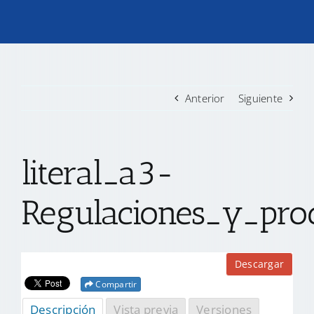
TRANSPARENCIA
CONVOCATORIAS PRECALIFICACIÓN
Anterior
Siguiente
NOTICIAS
literal_a3-
CONTACTO
Regulaciones_y_proc
Descargar
Compartir
Descripción
Vista previa
Versiones