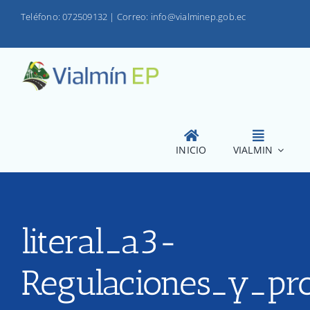
Saltar
Teléfono: 072509132
|
Correo: info@vialminep.gob.ec
al
contenido
INICIO
VIALMIN
literal_a3-
Regulaciones_y_pro