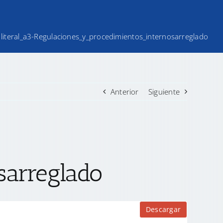
literal_a3-Regulaciones_y_procedimientos_internosarreglado
Anterior
Siguiente
sarreglado
Descargar