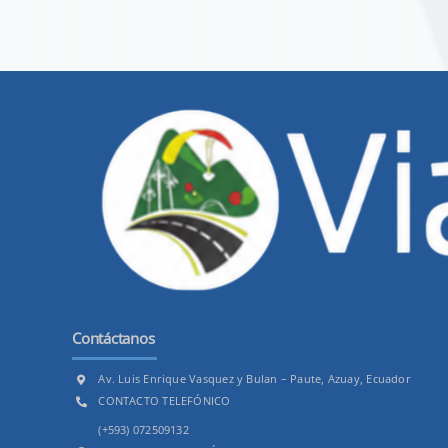
Contáctanos
Av. Luis Enrique Vasquez y Bulan – Paute, Azuay, Ecuador
CONTACTO TELEFÓNICO
(+593) 072509132