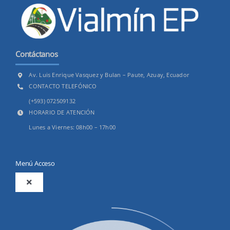
Contáctanos
Av. Luis Enrique Vasquez y Bulan – Paute, Azuay, Ecuador
CONTACTO TELEFÓNICO
(+593) 072509132
HORARIO DE ATENCIÓN
Lunes a Viernes: 08h00 – 17h00
Menú Acceso
Toggle
Navigation
2025