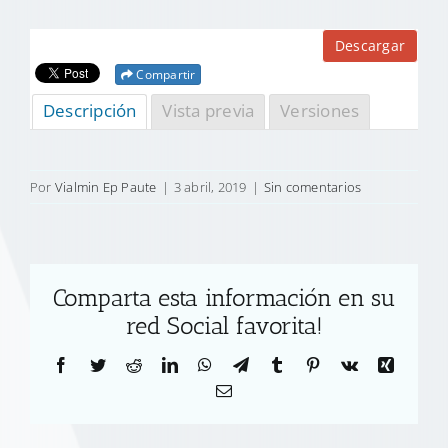
Descargar
Compartir
Descripción
Vista previa
Versiones
Por
Vialmin Ep Paute
|
3 abril, 2019
|
Sin comentarios
Comparta esta información en su
red Social favorita!
Facebook
Twitter
Reddit
LinkedIn
WhatsApp
Telegram
Tumblr
Pinterest
Vk
Xing
Correo
electrónico