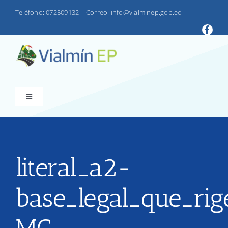
Saltar
Teléfono: 072509132
|
Correo: info@vialminep.gob.ec
al
contenido
Toggle
Navigation
INICIO
VIALMIN
literal_a2-
base_legal_que_rig
PRODUCTOS
LOTAIP