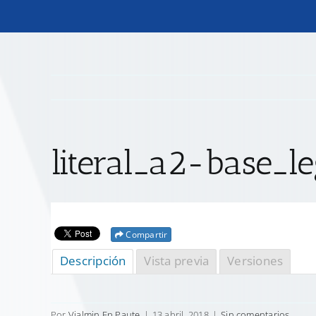
literal_a2-base_l
Compartir
Descripción
Vista previa
Versiones
Por
Vialmin Ep Paute
|
13 abril, 2018
|
Sin comentarios