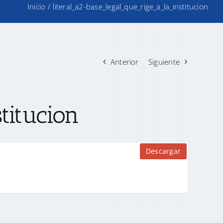
Inicio
/
literal_a2-base_legal_que_rige_a_la_institucion
Anterior
Siguiente
titucion
Descargar