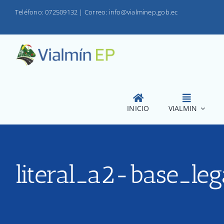
Saltar
Teléfono: 072509132
|
Correo: info@vialminep.gob.ec
al
contenido
INICIO
VIALMIN
literal_a2-base_leg