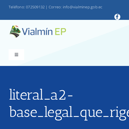
Saltar
Teléfono: 072509132
|
Correo: info@vialminep.gob.ec
al
contenido
Toggle
Navigation
INICIO
VIALMIN
literal_a2-
base_legal_que_rig
PRODUCTOS
LOTAIP