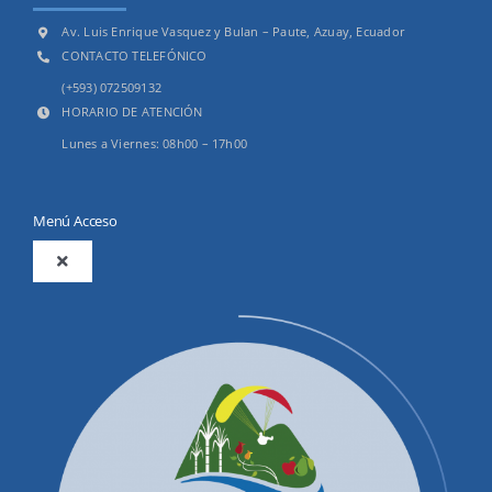
Av. Luis Enrique Vasquez y Bulan – Paute, Azuay, Ecuador
CONTACTO TELEFÓNICO
(+593) 072509132
HORARIO DE ATENCIÓN
Lunes a Viernes: 08h00 – 17h00
Menú Acceso
Toggle
Navigation
2025
Productos y Servicios
Convocatorias Precalificación