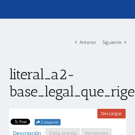
TRANSPARENCIA
CONVOCATORIAS PRECALIFICACIÓN
Anterior
Siguiente
NOTICIAS
literal_a2-
CONTACTO
base_legal_que_rige
Descargar
Compartir
Descripción
Vista previa
Versiones