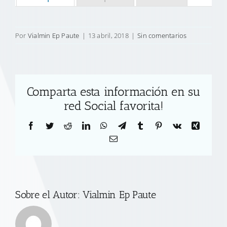
Por
Vialmin Ep Paute
|
13 abril, 2018
|
Sin comentarios
Comparta esta información en su
red Social favorita!
Facebook
Twitter
Reddit
LinkedIn
WhatsApp
Telegram
Tumblr
Pinterest
Vk
Xing
Correo
electrónico
Sobre el Autor:
Vialmin Ep Paute