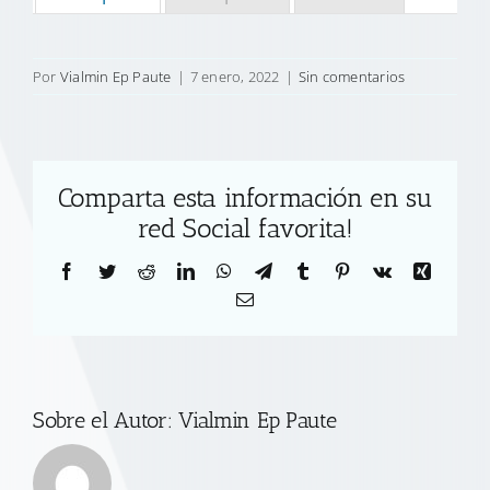
Por
Vialmin Ep Paute
|
7 enero, 2022
|
Sin comentarios
Comparta esta información en su
red Social favorita!
Facebook
Twitter
Reddit
LinkedIn
WhatsApp
Telegram
Tumblr
Pinterest
Vk
Xing
Correo
electrónico
Sobre el Autor:
Vialmin Ep Paute