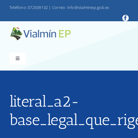
Saltar
Teléfono: 072509132
|
Correo: info@vialminep.gob.ec
al
contenido
Toggle
Navigation
INICIO
VIALMIN
literal_a2-
base_legal_que_rig
PRODUCTOS
LOTAIP