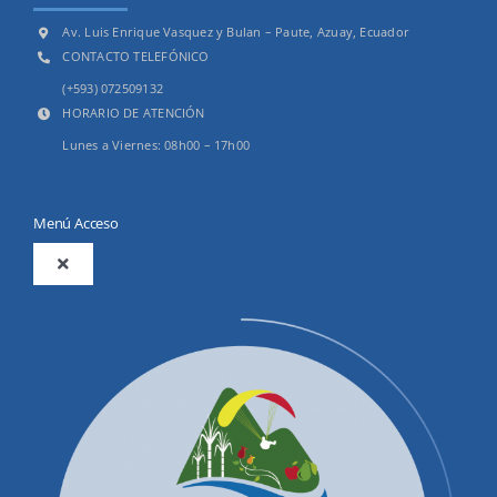
Av. Luis Enrique Vasquez y Bulan – Paute, Azuay, Ecuador
CONTACTO TELEFÓNICO
(+593) 072509132
HORARIO DE ATENCIÓN
Lunes a Viernes: 08h00 – 17h00
Menú Acceso
Toggle
Navigation
2025
Productos y Servicios
Convocatorias Precalificación