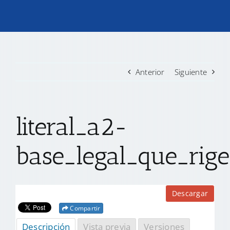
TRANSPARENCIA
CONVOCATORIAS PRECALIFICACIÓN
Anterior
Siguiente
NOTICIAS
literal_a2-
CONTACTO
base_legal_que_rige
Descargar
Compartir
Descripción
Vista previa
Versiones