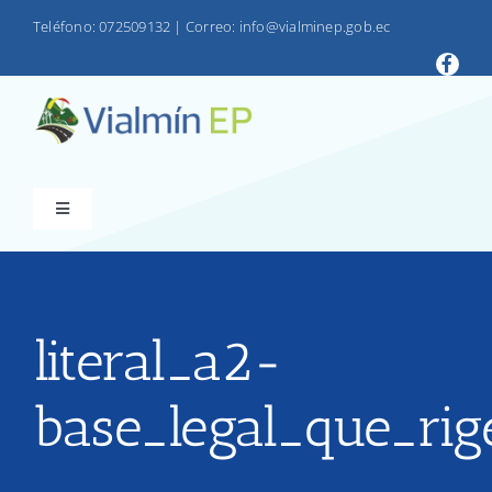
Saltar
Teléfono: 072509132
|
Correo: info@vialminep.gob.ec
al
contenido
Toggle
Navigation
INICIO
VIALMIN
literal_a2-
base_legal_que_rig
PRODUCTOS
LOTAIP