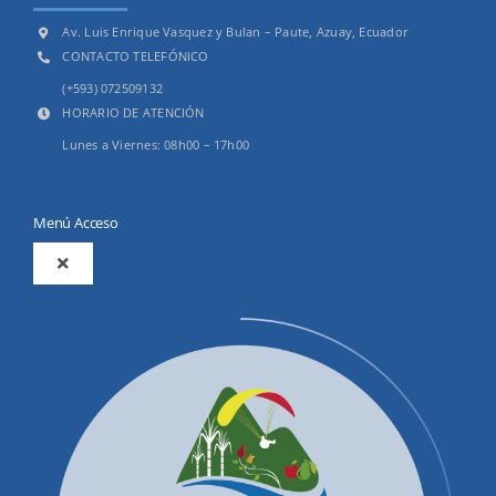
Av. Luis Enrique Vasquez y Bulan – Paute, Azuay, Ecuador
CONTACTO TELEFÓNICO
(+593) 072509132
HORARIO DE ATENCIÓN
Lunes a Viernes: 08h00 – 17h00
Menú Acceso
Toggle
Navigation
2025
Productos y Servicios
Convocatorias Precalificación