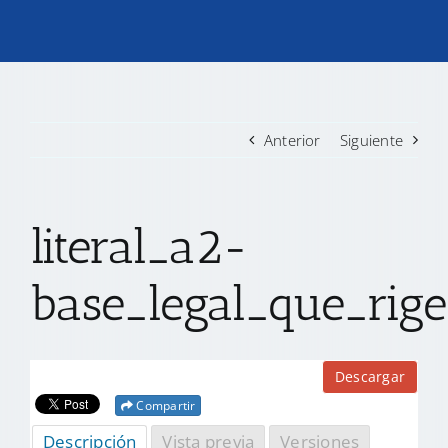
TRANSPARENCIA
CONVOCATORIAS PRECALIFICACIÓN
Anterior
Siguiente
NOTICIAS
literal_a2-
CONTACTO
base_legal_que_rige
Descargar
Compartir
Descripción
Vista previa
Versiones