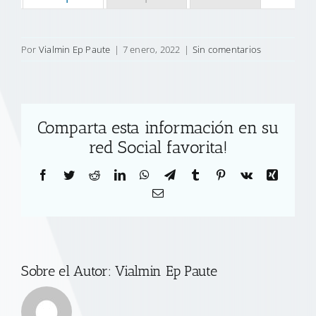
Por
Vialmin Ep Paute
|
7 enero, 2022
|
Sin comentarios
Comparta esta información en su
red Social favorita!
Facebook
Twitter
Reddit
LinkedIn
WhatsApp
Telegram
Tumblr
Pinterest
Vk
Xing
Correo
electrónico
Sobre el Autor:
Vialmin Ep Paute