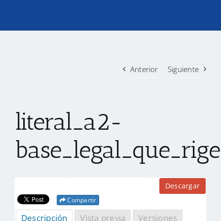
TRANSPARENCIA
CONVOCATORIAS PRECALIFICACIÓN
Anterior
Siguiente
NOTICIAS
literal_a2-
CONTACTO
base_legal_que_rige
Descargar
Compartir
Descripción
Vista previa
Versiones