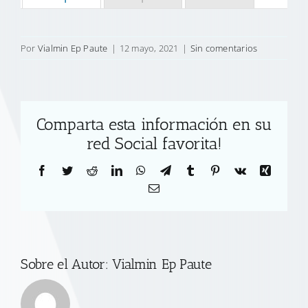
Por
Vialmin Ep Paute
|
12 mayo, 2021
|
Sin comentarios
Comparta esta información en su
red Social favorita!
Facebook
Twitter
Reddit
LinkedIn
WhatsApp
Telegram
Tumblr
Pinterest
Vk
Xing
Correo
electrónico
Sobre el Autor:
Vialmin Ep Paute