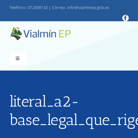
Saltar
Teléfono: 072509132
|
Correo: info@vialminep.gob.ec
al
contenido
Toggle
Navigation
INICIO
VIALMIN
literal_a2-
base_legal_que_rig
PRODUCTOS
LOTAIP