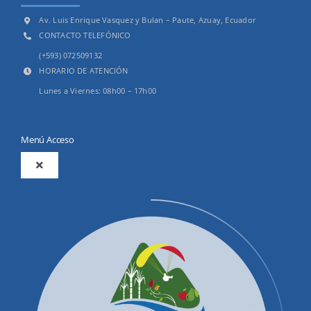
Av. Luis Enrique Vasquez y Bulan – Paute, Azuay, Ecuador
CONTACTO TELEFÓNICO
(+593) 072509132
HORARIO DE ATENCIÓN
Lunes a Viernes: 08h00 – 17h00
Menú Acceso
Toggle
Navigation
2025
Productos y Servicios
Convocatorias Precalificación