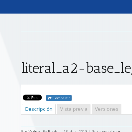
literal_a2-base_l
Compartir
Descripción
Vista previa
Versiones
Por
Vialmin Ep Paute
|
13 abril, 2018
|
Sin comentarios