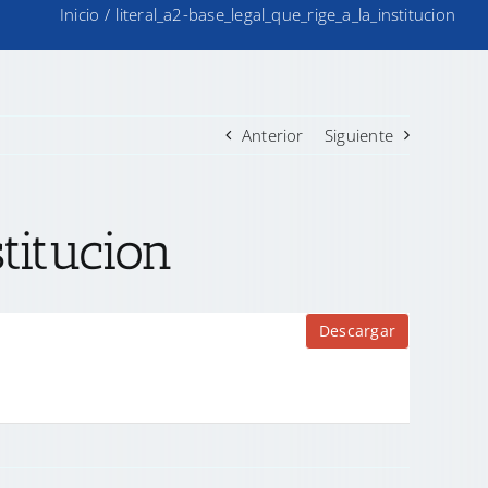
Inicio
/
literal_a2-base_legal_que_rige_a_la_institucion
Anterior
Siguiente
titucion
Descargar