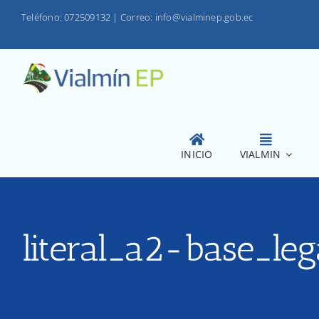
Saltar
Teléfono: 072509132
|
Correo: info@vialminep.gob.ec
al
contenido
INICIO
VIALMIN
literal_a2-base_leg