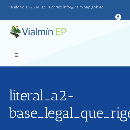
Saltar
Teléfono: 072509132
|
Correo: info@vialminep.gob.ec
al
contenido
Toggle
Navigation
INICIO
VIALMIN
literal_a2-
base_legal_que_rig
PRODUCTOS
LOTAIP