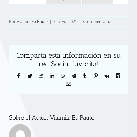
Por
Vialmin Ep Paute
|
5 mayo, 2021
|
Sin comentarios
Comparta esta información en su
red Social favorita!
Facebook
Twitter
Reddit
LinkedIn
WhatsApp
Telegram
Tumblr
Pinterest
Vk
Xing
Correo
electrónico
Sobre el Autor:
Vialmin Ep Paute