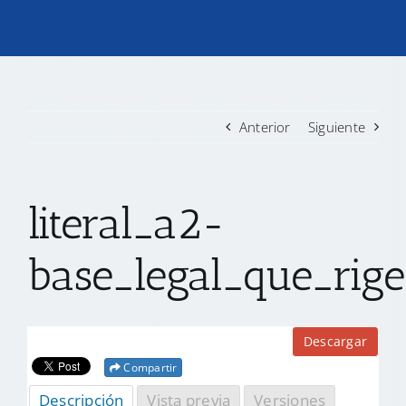
TRANSPARENCIA
CONVOCATORIAS PRECALIFICACIÓN
Anterior
Siguiente
NOTICIAS
literal_a2-
CONTACTO
base_legal_que_rige
Descargar
Compartir
Descripción
Vista previa
Versiones