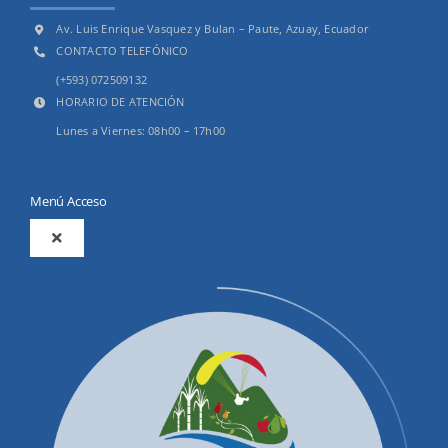
Av. Luis Enrique Vasquez y Bulan – Paute, Azuay, Ecuador
CONTACTO TELEFÓNICO
(+593) 072509132
HORARIO DE ATENCIÓN
Lunes a Viernes: 08h00 – 17h00
Menú Acceso
Toggle
Navigation
2025
Productos y Servicios
Convocatorias Precalificación