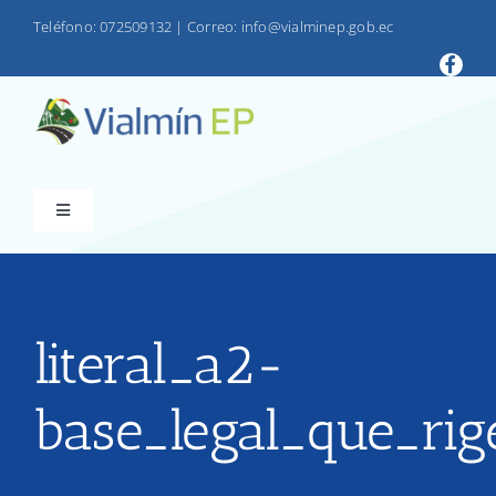
Saltar
Teléfono: 072509132
|
Correo: info@vialminep.gob.ec
al
contenido
Toggle
Navigation
INICIO
VIALMIN
literal_a2-
base_legal_que_rig
PRODUCTOS
LOTAIP