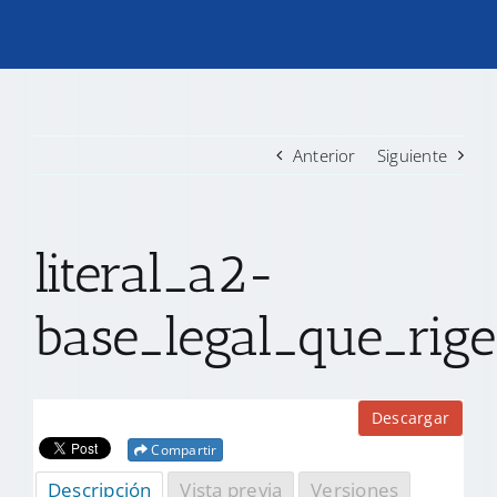
TRANSPARENCIA
CONVOCATORIAS PRECALIFICACIÓN
Anterior
Siguiente
NOTICIAS
literal_a2-
CONTACTO
base_legal_que_rige
Descargar
Compartir
Descripción
Vista previa
Versiones