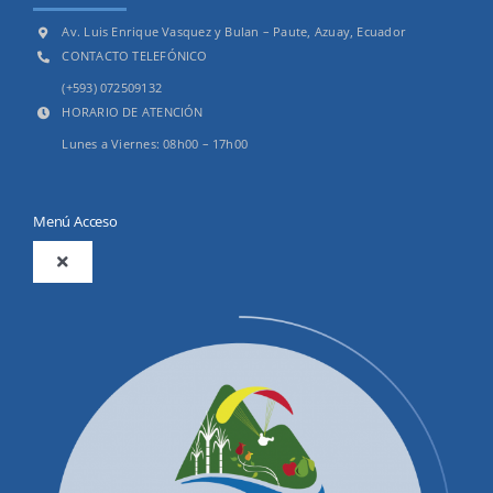
Av. Luis Enrique Vasquez y Bulan – Paute, Azuay, Ecuador
CONTACTO TELEFÓNICO
(+593) 072509132
HORARIO DE ATENCIÓN
Lunes a Viernes: 08h00 – 17h00
Menú Acceso
Toggle
Navigation
2025
Productos y Servicios
Convocatorias Precalificación