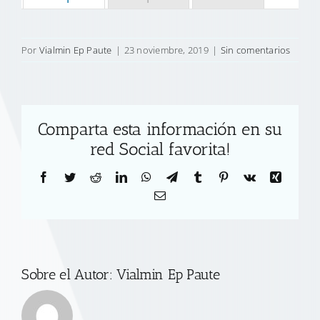
Por
Vialmin Ep Paute
|
23 noviembre, 2019
|
Sin comentarios
Comparta esta información en su
red Social favorita!
Facebook
Twitter
Reddit
LinkedIn
WhatsApp
Telegram
Tumblr
Pinterest
Vk
Xing
Correo
electrónico
Sobre el Autor:
Vialmin Ep Paute