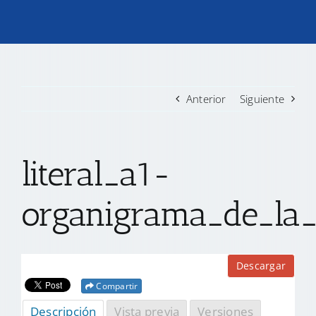
TRANSPARENCIA
CONVOCATORIAS PRECALIFICACIÓN
Anterior
Siguiente
NOTICIAS
literal_a1-
CONTACTO
organigrama_de_la_
Descargar
Compartir
Descripción
Vista previa
Versiones