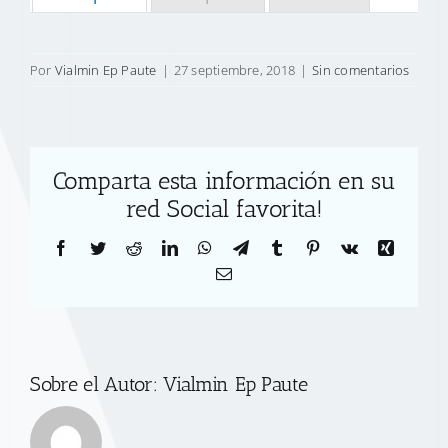
Por
Vialmin Ep Paute
|
27 septiembre, 2018
|
Sin comentarios
Comparta esta información en su
red Social favorita!
Facebook
Twitter
Reddit
LinkedIn
WhatsApp
Telegram
Tumblr
Pinterest
Vk
Xing
Correo
electrónico
Sobre el Autor:
Vialmin Ep Paute