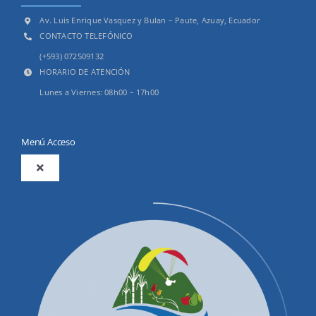
Av. Luis Enrique Vasquez y Bulan – Paute, Azuay, Ecuador
CONTACTO TELEFÓNICO
(+593) 072509132
HORARIO DE ATENCIÓN
Lunes a Viernes: 08h00 – 17h00
Menú Acceso
Toggle
Navigation
2025
Productos y Servicios
Convocatorias Precalificación