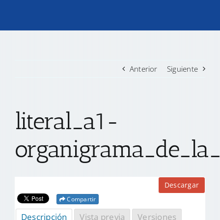
TRANSPARENCIA
CONVOCATORIAS PRECALIFICACIÓN
Anterior
Siguiente
NOTICIAS
literal_a1-
CONTACTO
organigrama_de_la_
Descargar
Compartir
Descripción
Vista previa
Versiones