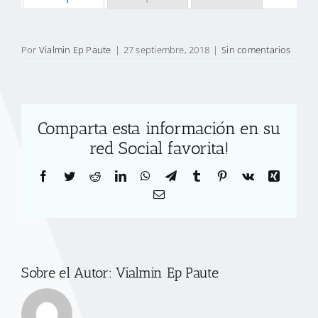
Por
Vialmin Ep Paute
|
27 septiembre, 2018
|
Sin comentarios
Comparta esta información en su
red Social favorita!
Facebook
Twitter
Reddit
LinkedIn
WhatsApp
Telegram
Tumblr
Pinterest
Vk
Xing
Correo
electrónico
Sobre el Autor:
Vialmin Ep Paute