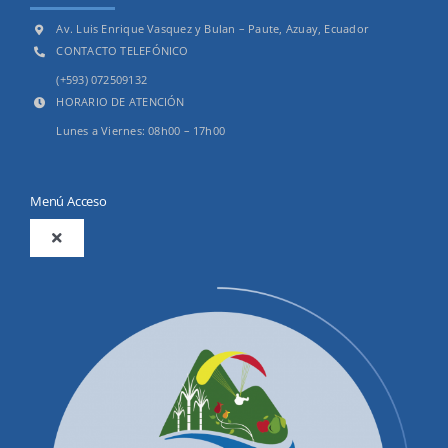
Av. Luis Enrique Vasquez y Bulan – Paute, Azuay, Ecuador
CONTACTO TELEFÓNICO
(+593) 072509132
HORARIO DE ATENCIÓN
Lunes a Viernes: 08h00 – 17h00
Menú Acceso
Toggle
Navigation
2025
Productos y Servicios
Convocatorias Precalificación