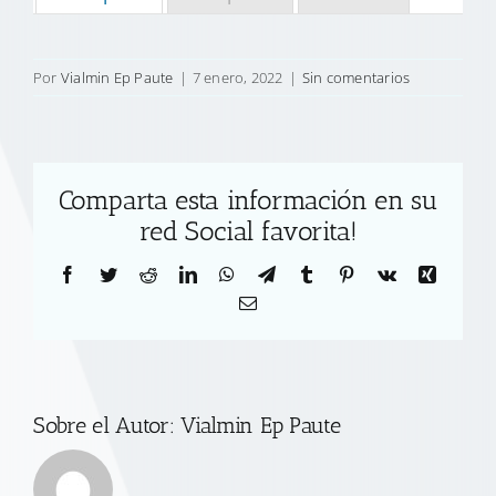
Por
Vialmin Ep Paute
|
7 enero, 2022
|
Sin comentarios
Comparta esta información en su
red Social favorita!
Facebook
Twitter
Reddit
LinkedIn
WhatsApp
Telegram
Tumblr
Pinterest
Vk
Xing
Correo
electrónico
Sobre el Autor:
Vialmin Ep Paute