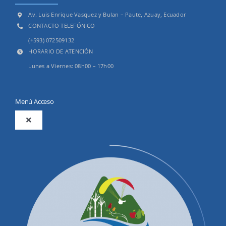
Av. Luis Enrique Vasquez y Bulan – Paute, Azuay, Ecuador
CONTACTO TELEFÓNICO
(+593) 072509132
HORARIO DE ATENCIÓN
Lunes a Viernes: 08h00 – 17h00
Menú Acceso
Toggle
Navigation
2025
Productos y Servicios
Convocatorias Precalificación