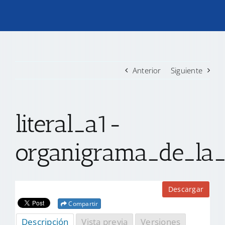
TRANSPARENCIA
CONVOCATORIAS PRECALIFICACIÓN
Anterior
Siguiente
NOTICIAS
literal_a1-
CONTACTO
organigrama_de_la_
Descargar
Compartir
Descripción
Vista previa
Versiones