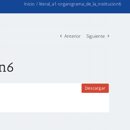
Inicio
/
literal_a1-organigrama_de_la_institucion6
Anterior
Siguiente
on6
Descargar