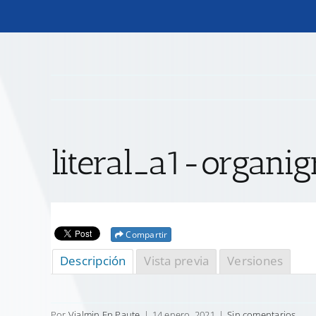
literal_a1-organi
Compartir
Descripción
Vista previa
Versiones
Por
Vialmin Ep Paute
|
14 enero, 2021
|
Sin comentarios