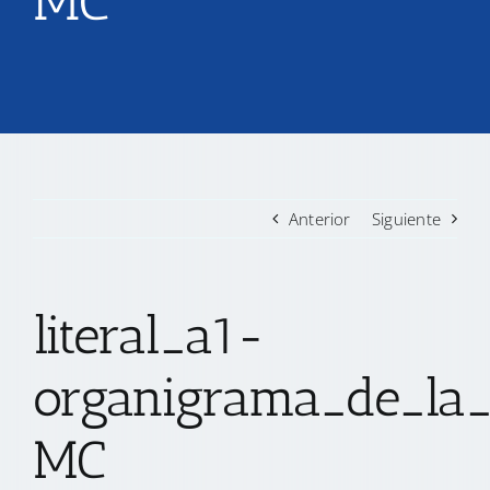
MC
TRANSPARENCIA
CONVOCATORIAS PRECALIFICACIÓN
NOTICIAS
Anterior
Siguiente
CONTACTO
literal_a1-
organigrama_de_la_i
MC