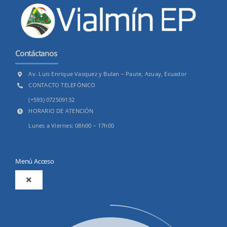
Contáctanos
Av. Luis Enrique Vasquez y Bulan – Paute, Azuay, Ecuador
CONTACTO TELEFÓNICO
(+593) 072509132
HORARIO DE ATENCIÓN
Lunes a Viernes: 08h00 – 17h00
Menú Acceso
Toggle
Navigation
2025