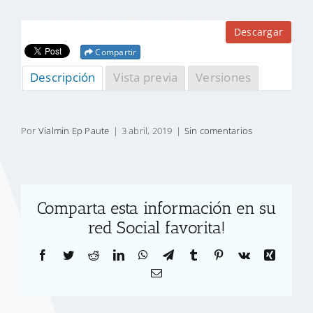
Descargar
Compartir
Descripción
Vista previa
Versiones
Por
Vialmin Ep Paute
|
3 abril, 2019
|
Sin comentarios
Comparta esta información en su
red Social favorita!
Facebook
Twitter
Reddit
LinkedIn
WhatsApp
Telegram
Tumblr
Pinterest
Vk
Xing
Correo
electrónico