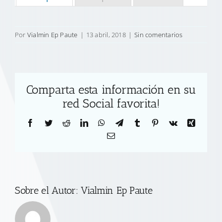
Por
Vialmin Ep Paute
|
13 abril, 2018
|
Sin comentarios
Comparta esta información en su
red Social favorita!
Facebook
Twitter
Reddit
LinkedIn
WhatsApp
Telegram
Tumblr
Pinterest
Vk
Xing
Correo
electrónico
Sobre el Autor:
Vialmin Ep Paute