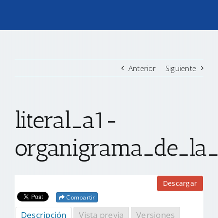
TRANSPARENCIA
CONVOCATORIAS PRECALIFICACIÓN
Anterior
Siguiente
NOTICIAS
literal_a1-
CONTACTO
organigrama_de_la_i
Descargar
Compartir
Descripción
Vista previa
Versiones