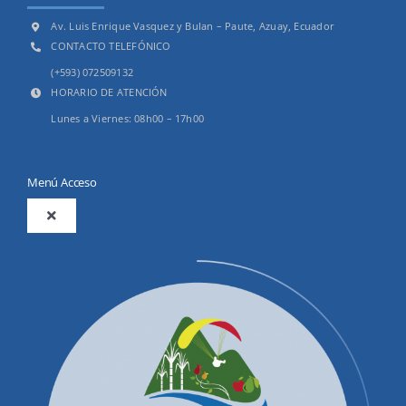
Av. Luis Enrique Vasquez y Bulan – Paute, Azuay, Ecuador
CONTACTO TELEFÓNICO
(+593) 072509132
HORARIO DE ATENCIÓN
Lunes a Viernes: 08h00 – 17h00
Menú Acceso
Toggle
Navigation
2025
Productos y Servicios
Convocatorias Precalificación