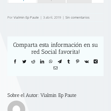
Por
Vialmin Ep Paute
|
3 abril, 2019
|
Sin comentarios
Comparta esta información en su
red Social favorita!
Facebook
Twitter
Reddit
LinkedIn
WhatsApp
Telegram
Tumblr
Pinterest
Vk
Xing
Correo
electrónico
Sobre el Autor:
Vialmin Ep Paute