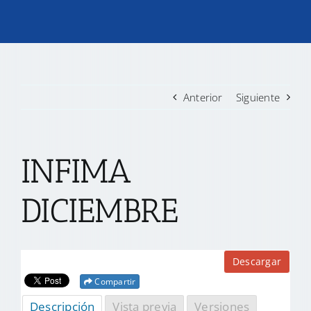
TRANSPARENCIA
CONVOCATORIAS PRECALIFICACIÓN
Anterior
Siguiente
NOTICIAS
INFIMA
CONTACTO
DICIEMBRE
Descargar
Compartir
Descripción
Vista previa
Versiones