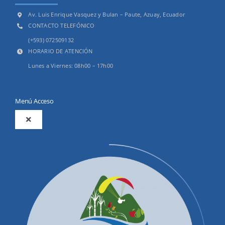
Av. Luis Enrique Vasquez y Bulan – Paute, Azuay, Ecuador
CONTACTO TELEFÓNICO
(+593) 072509132
HORARIO DE ATENCIÓN
Lunes a Viernes: 08h00 – 17h00
Menú Acceso
Toggle
Navigation
2025
Productos y Servicios
Convocatorias Precalificación