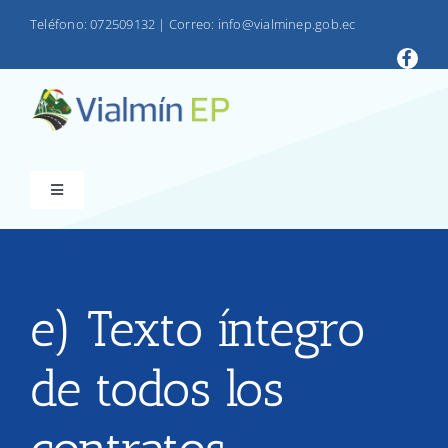
Saltar
Teléfono: 072509132
|
Correo: info@vialminep.gob.ec
al
contenido
Toggle
Navigation
INICIO
VIALMIN
e) Texto íntegro
de todos los
PRODUCTOS
LOTAIP