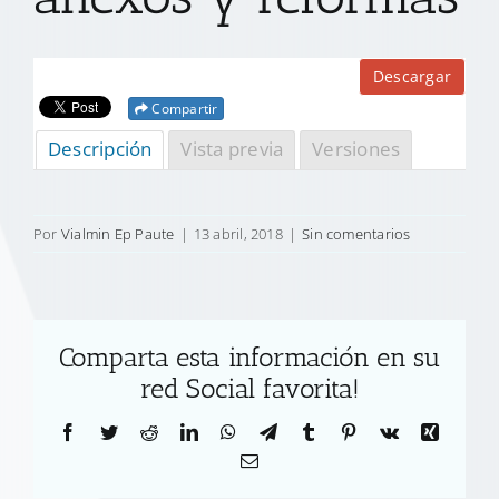
Descargar
Compartir
Descripción
Vista previa
Versiones
Por
Vialmin Ep Paute
|
13 abril, 2018
|
Sin comentarios
Comparta esta información en su
red Social favorita!
Facebook
Twitter
Reddit
LinkedIn
WhatsApp
Telegram
Tumblr
Pinterest
Vk
Xing
Correo
electrónico