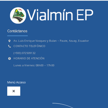
Contáctanos
Av. Luis Enrique Vasquez y Bulan – Paute, Azuay, Ecuador
CONTACTO TELEFÓNICO
(+593) 072509132
HORARIO DE ATENCIÓN
Lunes a Viernes: 08h00 – 17h00
Menú Acceso
Toggle
Navigation
2025