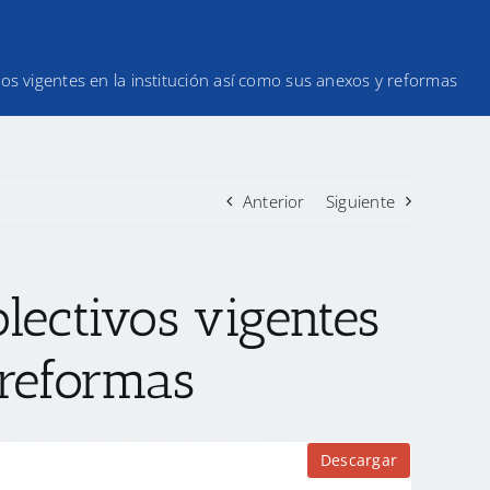
vos vigentes en la institución así como sus anexos y reformas
Anterior
Siguiente
olectivos vigentes
 reformas
Descargar