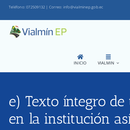
Saltar
Teléfono: 072509132
|
Correo: info@vialminep.gob.ec
al
contenido
INICIO
VIALMIN
e) Texto íntegro de 
en la institución a