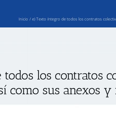
Inicio
/
e) Texto íntegro de todos los contratos colecti
e todos los contratos c
así como sus anexos y