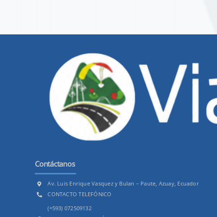
Contáctanos
Av. Luis Enrique Vasquez y Bulan – Paute, Azuay, Ecuador
CONTACTO TELEFÓNICO
(+593) 072509132