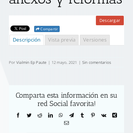
Descargar
Compartir
Descripción
Vista previa
Versiones
Por
Vialmin Ep Paute
|
12 mayo, 2021
|
Sin comentarios
Comparta esta información en su
red Social favorita!
Facebook
Twitter
Reddit
LinkedIn
WhatsApp
Telegram
Tumblr
Pinterest
Vk
Xing
Correo
electrónico