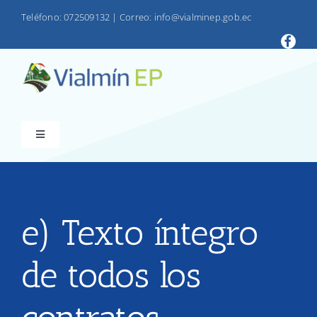
Saltar
Teléfono: 072509132
|
Correo: info@vialminep.gob.ec
al
contenido
Toggle
Navigation
INICIO
VIALMIN
e) Texto íntegro
de todos los
PRODUCTOS
LOTAIP