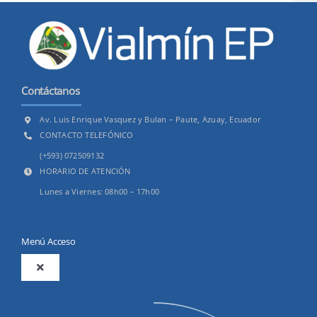
Contáctanos
Av. Luis Enrique Vasquez y Bulan – Paute, Azuay, Ecuador
CONTACTO TELEFÓNICO
(+593) 072509132
HORARIO DE ATENCIÓN
Lunes a Viernes: 08h00 – 17h00
Menú Acceso
Toggle
Navigation
2025