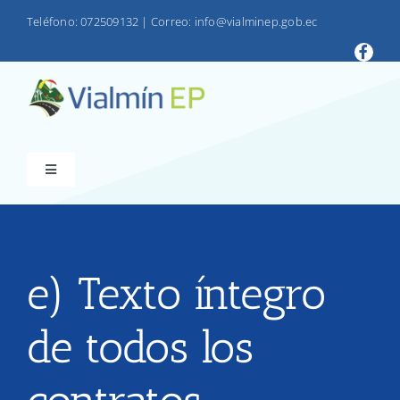
Saltar
Teléfono: 072509132
|
Correo: info@vialminep.gob.ec
al
contenido
Toggle
Navigation
INICIO
VIALMIN
e) Texto íntegro
de todos los
PRODUCTOS
LOTAIP