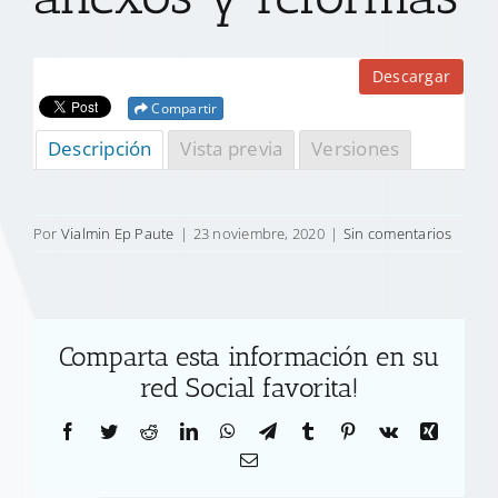
Descargar
Compartir
Descripción
Vista previa
Versiones
Por
Vialmin Ep Paute
|
23 noviembre, 2020
|
Sin comentarios
Comparta esta información en su
red Social favorita!
Facebook
Twitter
Reddit
LinkedIn
WhatsApp
Telegram
Tumblr
Pinterest
Vk
Xing
Correo
electrónico