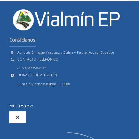
Contáctanos
Av. Luis Enrique Vasquez y Bulan – Paute, Azuay, Ecuador
CONTACTO TELEFÓNICO
(+593) 072509132
HORARIO DE ATENCIÓN
Lunes a Viernes: 08h00 – 17h00
Menú Acceso
Toggle
Navigation
2025