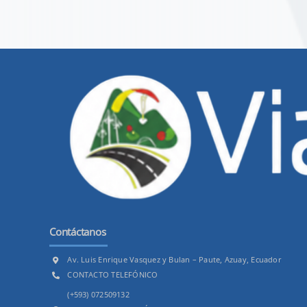
Contáctanos
Av. Luis Enrique Vasquez y Bulan – Paute, Azuay, Ecuador
CONTACTO TELEFÓNICO
(+593) 072509132