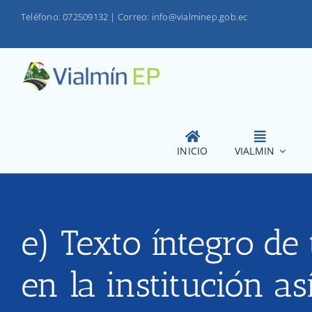
Saltar
Teléfono: 072509132
|
Correo: info@vialminep.gob.ec
al
contenido
INICIO
VIALMIN
e) Texto íntegro de
en la institución 