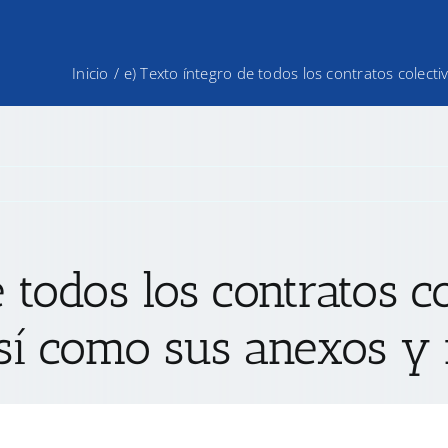
Inicio
/
e) Texto íntegro de todos los contratos colecti
e todos los contratos c
 así como sus anexos y