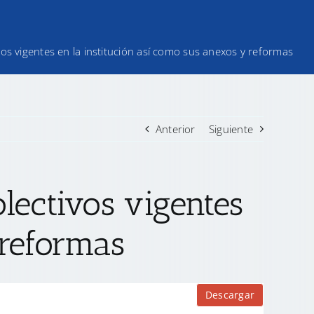
vos vigentes en la institución así como sus anexos y reformas
Anterior
Siguiente
olectivos vigentes
 reformas
Descargar