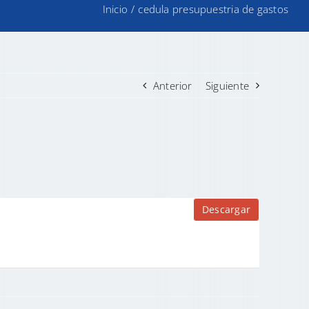
Inicio
/
cedula presupuestria de gastos
Anterior
Siguiente
Descargar