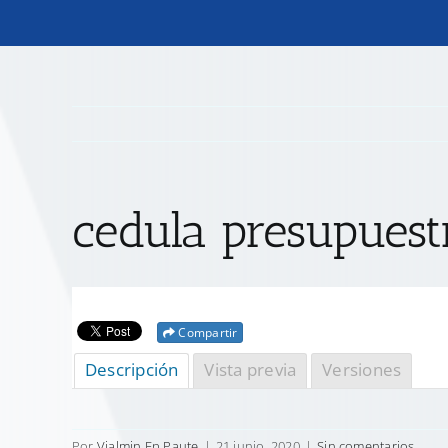
cedula presupuestr
Compartir
Descripción
Vista previa
Versiones
Por
Vialmin Ep Paute
|
21 junio, 2020
|
Sin comentarios