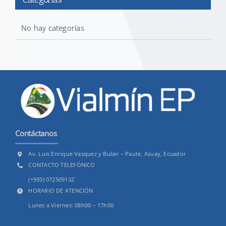
No hay categorías
Contáctanos
Av. Luis Enrique Vasquez y Bulan – Paute, Azuay, Ecuador
CONTACTO TELEFÓNICO
(+593) 072509132
HORARIO DE ATENCIÓN
Lunes a Viernes: 08h00 – 17h00